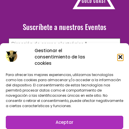
Suscríbete a nuestros Eventos
Gestionar el
consentimiento de las
He leído y acepto la
Política de Privacidad
cookies
Para ofrecer las mejores experiencias, utilizamos tecnologías
como las cookies para almacenar y/o acceder a la información
del dispositivo. El consentimiento de estas tecnologías nos
Responsable. Julio Alonso de Quintanilla / Finalidad. Enviarte información
permitirá procesar datos como el comportamiento de
de nuestros eventos / Legitimación. Tu consentimiento / Destinatarios.
navegación o las identificaciones únicas en este sitio. No
consentir o retirar el consentimiento, puede afectar negativamente
Solo se realizan cesiones si existe una obligación legal / Derechos. Podrás
a ciertas características y funciones.
ejercer tus derechos de acceso, rectificación, limitación y suprimir los
datos como se indica en la
Política de Privacidad
Aceptar