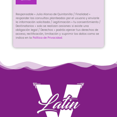
a
m
p
Responsable » Julio Alonso de Quintanilla / Finalidad »
o
responder las consultas planteadas por el usuario y enviarle
la información solicitada / Legitimación » tu consentimiento /
v
Destinatarios » solo se realizan cesiones si existe una
a
obligación legal / Derechos » podrás ejercer tus derechos de
c
acceso, rectificación, limitación y suprimir los datos como se
indica en la
Política de Privacidad
.
í
o
.